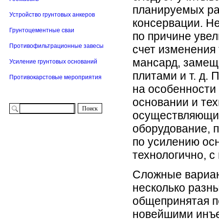
планируемых ра
Устройство грунтовых анкеров
консервации. Н
Грунтоцементные сваи
по причине уве
Противофильтрационные завесы
счет изменения 
мансард, замещ
Усиление грунтовых оснований
плитами и т. д.
Противокарстовые мероприятия
на особенности 
основании и те
осуществляющих
оборудование, 
по усилению ос
технологично, 
Сложные вариан
несколько разны
общепринятая п
новейшими инъе