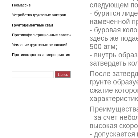
следующем по
Геомассив
- бурится лид
Устройство грунтовых анкеров
намеченной пр
Грунтоцементные сваи
- буровая ко
Противофильтрационные завесы
здесь же пода
500 атм;
Усиление грунтовых оснований
- внутрь обра
Противокарстовые мероприятия
затвердеть ко
После затверд
грунте образу
сжатие которо
характеристик
Преимущества 
- за счет неб
высокая скоро
- допускается