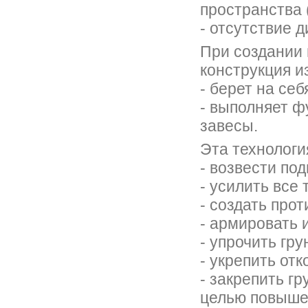
пространства (
- отсутствие 
При создании 
конструкция и
- берет на се
- выполняет 
завесы.
Эта технологи
- возвести по
- усилить все
- создать про
- армировать 
- упрочить гр
- укрепить отк
- закрепить г
целью повыше